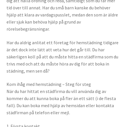
dig att hålla ordning och reda, samtidigt som du får mer
tid över till annat. Har du små barn kanske du behöver
hjälp att klara av vardagspusslet, medan den som är äldre
eller sjuk kan behöva hjälp på grund av
rörelsebegränsningar.
Har du aldrig anlitat ett företag för hemstädning tidigare
är det dock inte lätt att veta hur det går till. Du har
säkerligen koll på att du måste hitta en städfirma som du
trivs med och att du måste höra av dig för att boka in
städning, men sen då?
Kom ihåg med hemstädning – Steg för steg
När du har hittat en städfirma du vill använda dig av
kommer du att kunna boka på fler än ett sätt (i de flesta
fall). Du kan boka med hjälp av hemsidan eller kontakta
städfirman på telefon eller mejl.
1. Första kontakt