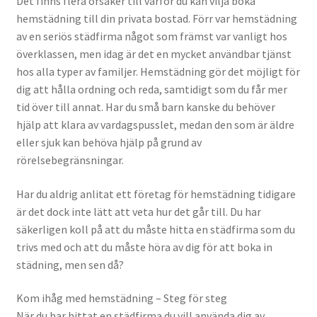
Det finns flera orsaker till varför du kan vilja boka
hemstädning till din privata bostad. Förr var hemstädning
av en seriös städfirma något som främst var vanligt hos
överklassen, men idag är det en mycket användbar tjänst
hos alla typer av familjer. Hemstädning gör det möjligt för
dig att hålla ordning och reda, samtidigt som du får mer
tid över till annat. Har du små barn kanske du behöver
hjälp att klara av vardagspusslet, medan den som är äldre
eller sjuk kan behöva hjälp på grund av
rörelsebegränsningar.
Har du aldrig anlitat ett företag för hemstädning tidigare
är det dock inte lätt att veta hur det går till. Du har
säkerligen koll på att du måste hitta en städfirma som du
trivs med och att du måste höra av dig för att boka in
städning, men sen då?
Kom ihåg med hemstädning – Steg för steg
När du har hittat en städfirma du vill använda dig av