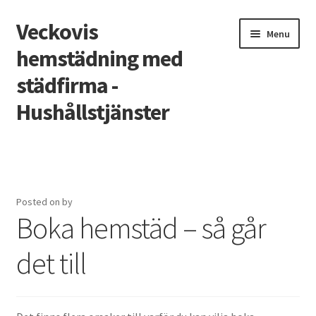
Veckovis
Skip
Skip
Menu
to
to
hemstädning med
navigation
content
städfirma -
Hushållstjänster
Home
Rengöring och underhåll av trägolv: från daglig omsorg
till djuprengöring
Posted on
by
Boka hemstäd – så går
Vilka lagar gäller för städföretag?
det till