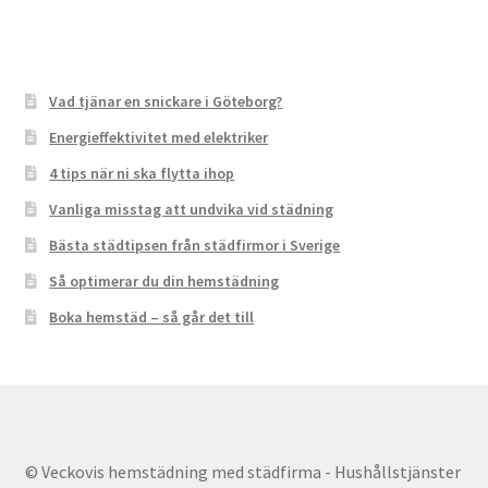
Vad tjänar en snickare i Göteborg?
Energieffektivitet med elektriker
4 tips när ni ska flytta ihop
Vanliga misstag att undvika vid städning
Bästa städtipsen från städfirmor i Sverige
Så optimerar du din hemstädning
Boka hemstäd – så går det till
© Veckovis hemstädning med städfirma - Hushållstjänster